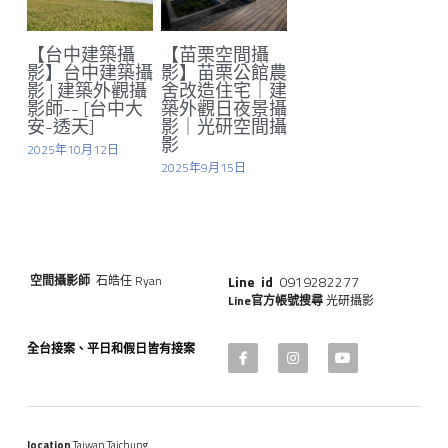
【台中建築攝
【苗栗空間攝
Line官方帳號
影】台中建築攝
影】苗栗公館農
影 | 建築外觀攝
舍改造住宅｜建
影師-- [台中大
築外觀日夜景攝
安-透天]
影｜光研空間攝
影
2025年10月12日
2025年9月15日
空間攝影師 
 石皓任 Ryan
Line  id  
0919282277
Line官方帳號搜尋
 光研攝影
全台接案、平日和假日皆有接案
location
 Taiwan Taichung        