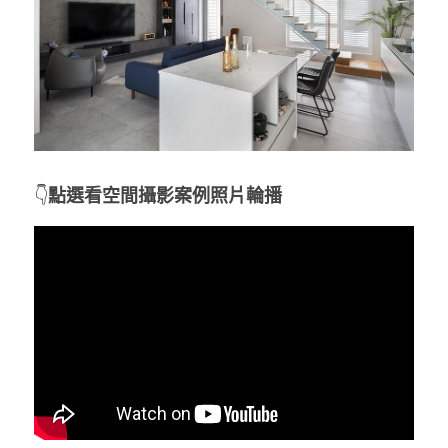
👇
點選看空間攝影案例照片輪播