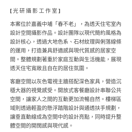
[ 
光
研
攝
影
工
作
室
 ] 
本案位於嘉義中埔「春不老」，為透天住宅室內
設計空間攝影作品。設計團隊以現代簡約風格為
設計核心，透過大地色系、石材紋理與俐落線條
的運用，打造兼具舒適感與現代質感的居家空
間。整體規劃著重於家庭互動與生活機能，展現
透天住宅寬敞且自在的居住氛圍。
客廳空間以灰色電視主牆搭配深色家具，營造沉
穩大器的視覺感受。開放式客餐廳設計串聯公共
空間，讓家人之間的互動更加流暢自然。樓梯區
域則透過輕盈的懸浮踏階設計與通透扶手規劃，
讓垂直動線成為空間中的設計亮點，同時提升整
體空間的開闊感與現代感。