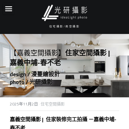
About光研
住宅攝影/商空攝影
攝影服務項目
報價資訊
【嘉義空間攝影】
住家空間攝影 |
作品集
嘉義中埔-春不老
design / 漫蔓繪設計 
常見Q&A
photo / 光研攝影
服務流程
Facebook
2025年11月2日
·
住宅空間攝影
IG
嘉義空間攝影 |
  住家裝修完工拍攝 －
嘉義中埔-
春不老
聯絡我們