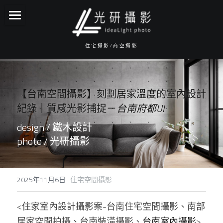
About光研
住宅攝影/商空攝影
攝影服務項目
報價資訊
【台南空間攝影】刻劃居家溫度的室內設計
作品集
紀錄｜質感光影捕捉－
台南府都UI
design / 鐵木設計
常見Q&A
photo / 光研攝影
服務流程
Facebook
2025年11月6日
·
住宅空間攝影
IG
<住家室內設計攝影案-台南住宅空間攝影、南部
居家空間拍攝、台南裝潢攝影、
聯絡我們
台南室內攝影
>