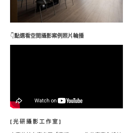
👇
點選看空間攝影案例照片輪播
[ 光 研 攝 影 工 作 室 ] 