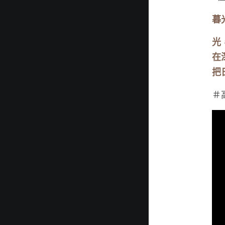
暮
光
在
把
＃