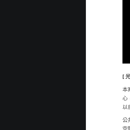
[ 
本
心
以
公
空