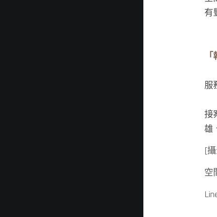
有
「
服
接
雄
[攝
空間
Lin