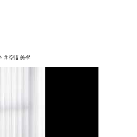
 
＃
空間美學