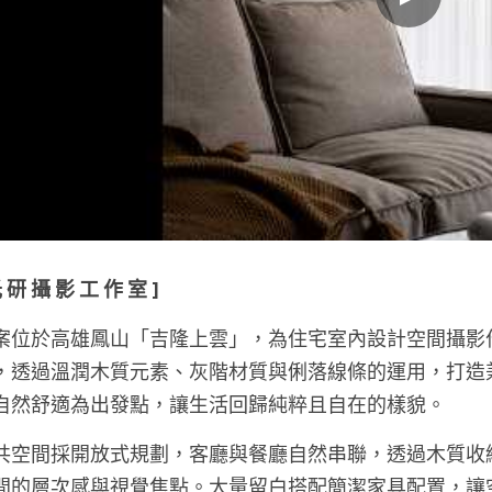
光 研 攝 影 工 作 室 ] 
案位於高雄鳳山「吉隆上雲」，為住宅室內設計空間攝影
，透過溫潤木質元素、灰階材質與俐落線條的運用，打造
自然舒適為出發點，讓生活回歸純粹且自在的樣貌。
共空間採開放式規劃，客廳與餐廳自然串聯，透過木質收
間的層次感與視覺焦點。大量留白搭配簡潔家具配置，讓