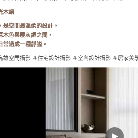
光木語
，是空間最溫柔的設計。
深木色與暖灰調之間，
日常過成一種靜謐。
高雄空間攝影 
＃
住宅設計攝影 
＃
室內設計攝影 
＃
居家美學