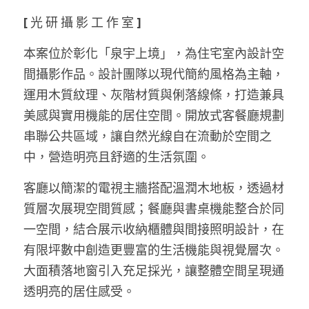
[ 
光
研
攝
影
工
作
室
 ] 
本案位於彰化「泉宇上境」，為住宅室內設計空
間攝影作品。設計團隊以現代簡約風格為主軸，
運用木質紋理、灰階材質與俐落線條，打造兼具
美感與實用機能的居住空間。開放式客餐廳規劃
串聯公共區域，讓自然光線自在流動於空間之
中，營造明亮且舒適的生活氛圍。
客廳以簡潔的電視主牆搭配溫潤木地板，透過材
質層次展現空間質感；餐廳與書桌機能整合於同
一空間，結合展示收納櫃體與間接照明設計，在
有限坪數中創造更豐富的生活機能與視覺層次。
大面積落地窗引入充足採光，讓整體空間呈現通
透明亮的居住感受。