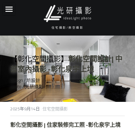
About光研
住宅攝影/商空攝影
攝影服務項目
報價資訊
【彰化空間攝影】
彰化空間設計| 中
作品集
部室內攝影 -彰化泉宇上境
常見Q&A
design / 圻設計
photo / 光研攝影
服務流程
Facebook
2025年9月14日
·
住宅空間攝影
IG
彰化空間攝影 | 住家裝修完工照 -彰化泉宇上境
聯絡我們